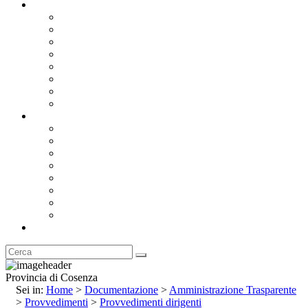
Documentazione
Albo Pretorio OnLine
Bandi e Avvisi di Gara
Concorsi e ricerca personale
Bilanci
Amministrazione Trasparente
Statuto
Regolamenti
Provincia
Stemma e Gonfalone
Palazzo della Provincia
Le Sedi della Provincia
Territorio
I Comuni
Enti e Istituzioni
Rubrica
Provincia di Cosenza
Sei in:
Home
>
Documentazione
>
Amministrazione Trasparente
>
Provvedimenti
>
Provvedimenti dirigenti