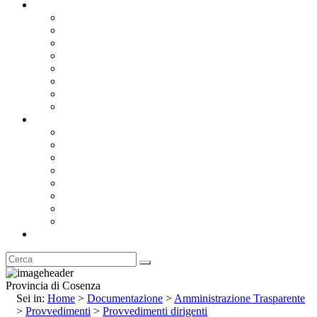
Documentazione
Albo Pretorio OnLine
Bandi e Avvisi di Gara
Concorsi e ricerca personale
Bilanci
Amministrazione Trasparente
Statuto
Regolamenti
Provincia
Stemma e Gonfalone
Palazzo della Provincia
Le Sedi della Provincia
Territorio
I Comuni
Enti e Istituzioni
Rubrica
Provincia di Cosenza
Sei in:
Home
>
Documentazione
>
Amministrazione Trasparente
>
Provvedimenti
>
Provvedimenti dirigenti