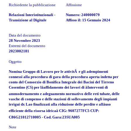
Richiedente la pubblicazione
Affissione
Relazioni Interistituzionali -
Numero: 240000079
Transizione al Digitale
Affisso il: 15 Gennaio 2024
Data del documento
28 Novembre 2023
Estremi del documento
2023002181
Oggetto
Nomina Gruppo di Lavoro per le attivitÃ e gli adempimenti
connessi alla procedura di gara della procedura aperta indetta per
conto del Consorzio di Bonifica Integrale dei Bacini del Tirreno
Cosentino (CS) per lâaffidamento dei lavori di âInterventi di
ammodernamento e adeguamento normativo delle reti tubate, delle
vasche di compenso e delle stazioni di sollevamento degli impianti
irrigui dx Lao finalizzati alla riduzione delle perdite e allâuso
efficiente della risorsa idricaâ CIG: 9607277FC5 CUP:
C86G21012710005 - Cod. Gara:23SUA005
Note