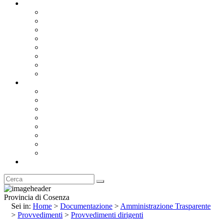
Documentazione
Albo Pretorio OnLine
Bandi e Avvisi di Gara
Concorsi e ricerca personale
Bilanci
Amministrazione Trasparente
Statuto
Regolamenti
Provincia
Stemma e Gonfalone
Palazzo della Provincia
Le Sedi della Provincia
Territorio
I Comuni
Enti e Istituzioni
Rubrica
Provincia di Cosenza
Sei in:
Home
>
Documentazione
>
Amministrazione Trasparente
>
Provvedimenti
>
Provvedimenti dirigenti