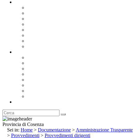
Documentazione
Albo Pretorio OnLine
Bandi e Avvisi di Gara
Concorsi e ricerca personale
Bilanci
Amministrazione Trasparente
Statuto
Regolamenti
Provincia
Stemma e Gonfalone
Palazzo della Provincia
Le Sedi della Provincia
Territorio
I Comuni
Enti e Istituzioni
Rubrica
Provincia di Cosenza
Sei in:
Home
>
Documentazione
>
Amministrazione Trasparente
>
Provvedimenti
>
Provvedimenti dirigenti