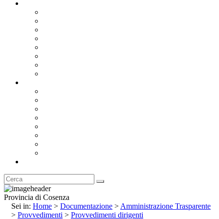
Documentazione
Albo Pretorio OnLine
Bandi e Avvisi di Gara
Concorsi e ricerca personale
Bilanci
Amministrazione Trasparente
Statuto
Regolamenti
Provincia
Stemma e Gonfalone
Palazzo della Provincia
Le Sedi della Provincia
Territorio
I Comuni
Enti e Istituzioni
Rubrica
Provincia di Cosenza
Sei in:
Home
>
Documentazione
>
Amministrazione Trasparente
>
Provvedimenti
>
Provvedimenti dirigenti