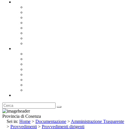
Documentazione
Albo Pretorio OnLine
Bandi e Avvisi di Gara
Concorsi e ricerca personale
Bilanci
Amministrazione Trasparente
Statuto
Regolamenti
Provincia
Stemma e Gonfalone
Palazzo della Provincia
Le Sedi della Provincia
Territorio
I Comuni
Enti e Istituzioni
Rubrica
Provincia di Cosenza
Sei in:
Home
>
Documentazione
>
Amministrazione Trasparente
>
Provvedimenti
>
Provvedimenti dirigenti