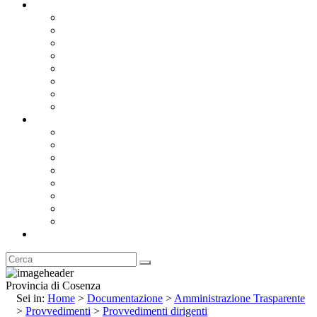
Documentazione
Albo Pretorio OnLine
Bandi e Avvisi di Gara
Concorsi e ricerca personale
Bilanci
Amministrazione Trasparente
Statuto
Regolamenti
Provincia
Stemma e Gonfalone
Palazzo della Provincia
Le Sedi della Provincia
Territorio
I Comuni
Enti e Istituzioni
Rubrica
Provincia di Cosenza
Sei in:
Home
>
Documentazione
>
Amministrazione Trasparente
>
Provvedimenti
>
Provvedimenti dirigenti