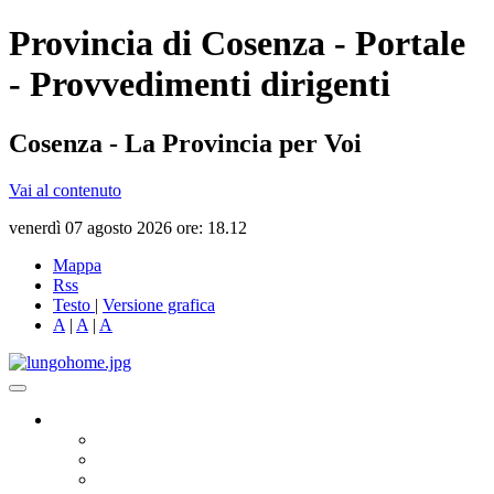
Provincia di Cosenza - Portale
- Provvedimenti dirigenti
Cosenza - La Provincia per Voi
Vai al contenuto
venerdì 07 agosto 2026 ore: 18.12
Mappa
Rss
Testo
|
Versione grafica
A
|
A
|
A
Governo
Presidente
Consiglio Provinciale
Consiglieri Delegati