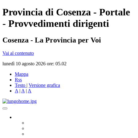
Provincia di Cosenza - Portale
- Provvedimenti dirigenti
Cosenza - La Provincia per Voi
Vai al contenuto
lunedì 10 agosto 2026 ore: 05.02
Mappa
Rss
Testo
|
Versione grafica
A
|
A
|
A
Governo
Presidente
Consiglio Provinciale
Consiglieri Delegati