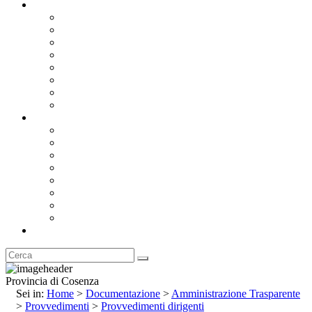
Documentazione
Albo Pretorio OnLine
Bandi e Avvisi di Gara
Concorsi e ricerca personale
Bilanci
Amministrazione Trasparente
Statuto
Regolamenti
Provincia
Stemma e Gonfalone
Palazzo della Provincia
Le Sedi della Provincia
Territorio
I Comuni
Enti e Istituzioni
Rubrica
Provincia di Cosenza
Sei in:
Home
>
Documentazione
>
Amministrazione Trasparente
>
Provvedimenti
>
Provvedimenti dirigenti