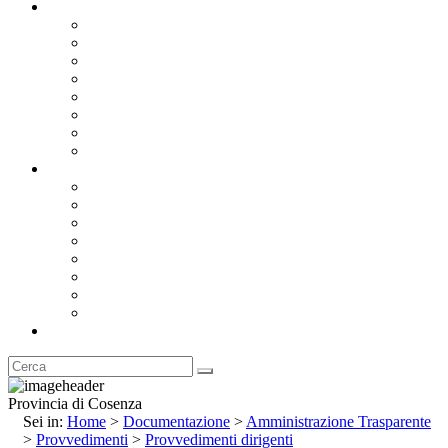
Documentazione
Albo Pretorio OnLine
Bandi e Avvisi di Gara
Concorsi e ricerca personale
Bilanci
Amministrazione Trasparente
Statuto
Regolamenti
Provincia
Stemma e Gonfalone
Palazzo della Provincia
Le Sedi della Provincia
Territorio
I Comuni
Enti e Istituzioni
Rubrica
Provincia di Cosenza
Sei in:
Home
>
Documentazione
>
Amministrazione Trasparente
>
Provvedimenti
>
Provvedimenti dirigenti