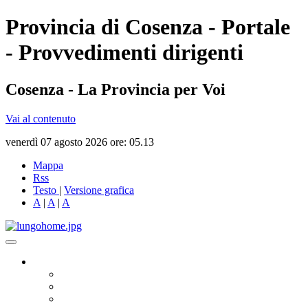
Provincia di Cosenza - Portale
- Provvedimenti dirigenti
Cosenza - La Provincia per Voi
Vai al contenuto
venerdì 07 agosto 2026 ore: 05.13
Mappa
Rss
Testo
|
Versione grafica
A
|
A
|
A
Governo
Presidente
Consiglio Provinciale
Consiglieri Delegati