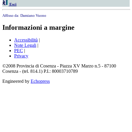
Esci
Affisso da:
Damiano Vuono
Informazioni a margine
Accessibilità
|
Note Legali
|
PEC
|
Privacy
©2008 Provincia di Cosenza - Piazza XV Marzo n.5 - 87100
Cosenza - (tel. 814.1) P.I.: 80003710789
Engineered by
Echopress