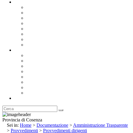
Documentazione
Albo Pretorio OnLine
Bandi e Avvisi di Gara
Concorsi e ricerca personale
Bilanci
Amministrazione Trasparente
Statuto
Regolamenti
Provincia
Stemma e Gonfalone
Palazzo della Provincia
Le Sedi della Provincia
Territorio
I Comuni
Enti e Istituzioni
Rubrica
Provincia di Cosenza
Sei in:
Home
>
Documentazione
>
Amministrazione Trasparente
>
Provvedimenti
>
Provvedimenti dirigenti