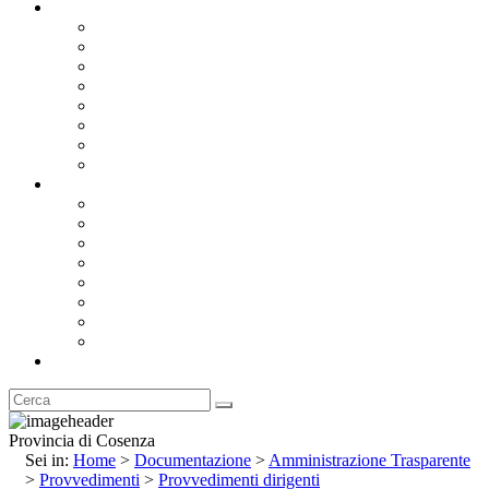
Documentazione
Albo Pretorio OnLine
Bandi e Avvisi di Gara
Concorsi e ricerca personale
Bilanci
Amministrazione Trasparente
Statuto
Regolamenti
Provincia
Stemma e Gonfalone
Palazzo della Provincia
Le Sedi della Provincia
Territorio
I Comuni
Enti e Istituzioni
Rubrica
Provincia di Cosenza
Sei in:
Home
>
Documentazione
>
Amministrazione Trasparente
>
Provvedimenti
>
Provvedimenti dirigenti