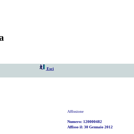
a
Esci
Affissione
Numero: 120000482
Affisso il: 30 Gennaio 2012