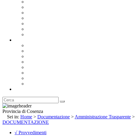
Bandi e Avvisi di Gara
Concorsi e ricerca personale
Bilanci
Amministrazione Trasparente
Statuto
Regolamenti
Provincia
Stemma e Gonfalone
Palazzo della Provincia
Le Sedi della Provincia
Territorio
I Comuni
Enti e Istituzioni
Rubrica
Provincia di Cosenza
Sei in:
Home
>
Documentazione
>
Amministrazione Trasparente
>
DOCUMENTAZIONE
√ Provvedimenti