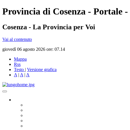
Provincia di Cosenza - Portale -
Cosenza - La Provincia per Voi
Vai al contenuto
giovedì 06 agosto 2026 ore: 07.14
Mappa
Rss
Testo
|
Versione grafica
A
|
A
|
A
Governo
Presidente
Consiglio Provinciale
Consiglieri Delegati
Assemblea dei Sindaci
Commissioni Consiliari