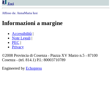
Esci
Affisso da:
AnnaMaria Iusi
Informazioni a margine
Accessibilità
|
Note Legali
|
PEC
|
Privacy
©2008 Provincia di Cosenza - Piazza XV Marzo n.5 - 87100
Cosenza - (tel. 814.1) P.I.: 80003710789
Engineered by
Echopress