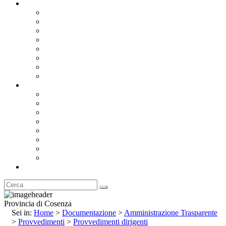
Documentazione
Albo Pretorio OnLine
Bandi e Avvisi di Gara
Concorsi e ricerca personale
Bilanci
Amministrazione Trasparente
Statuto
Regolamenti
Provincia
Stemma e Gonfalone
Palazzo della Provincia
Le Sedi della Provincia
Territorio
I Comuni
Enti e Istituzioni
Rubrica
Provincia di Cosenza
Sei in:
Home
>
Documentazione
>
Amministrazione Trasparente
>
Provvedimenti
>
Provvedimenti dirigenti