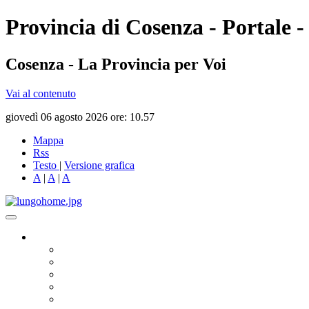
Provincia di Cosenza - Portale -
Cosenza - La Provincia per Voi
Vai al contenuto
giovedì 06 agosto 2026 ore: 10.57
Mappa
Rss
Testo
|
Versione grafica
A
|
A
|
A
Governo
Presidente
Consiglio Provinciale
Consiglieri Delegati
Assemblea dei Sindaci
Commissioni Consiliari