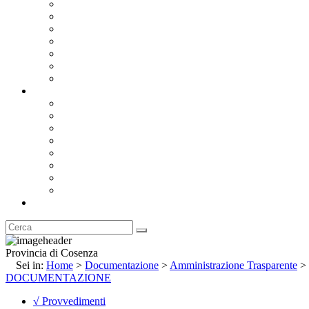
Bandi e Avvisi di Gara
Concorsi e ricerca personale
Bilanci
Amministrazione Trasparente
Statuto
Regolamenti
Provincia
Stemma e Gonfalone
Palazzo della Provincia
Le Sedi della Provincia
Territorio
I Comuni
Enti e Istituzioni
Rubrica
Provincia di Cosenza
Sei in:
Home
>
Documentazione
>
Amministrazione Trasparente
>
DOCUMENTAZIONE
√ Provvedimenti