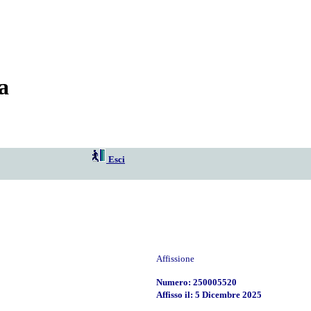
a
Esci
Affissione
Numero: 250005520
Affisso il: 5 Dicembre 2025