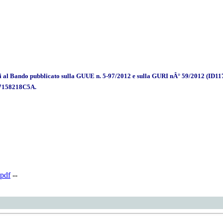
 cui al Bando pubblicato sulla GUUE n. 5-97/2012 e sulla GURI nÂ° 59/2012 (I
 7158218C5A.
pdf
--