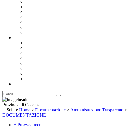
Bandi e Avvisi di Gara
Concorsi e ricerca personale
Bilanci
Amministrazione Trasparente
Statuto
Regolamenti
Provincia
Stemma e Gonfalone
Palazzo della Provincia
Le Sedi della Provincia
Territorio
I Comuni
Enti e Istituzioni
Rubrica
Provincia di Cosenza
Sei in:
Home
>
Documentazione
>
Amministrazione Trasparente
>
DOCUMENTAZIONE
√ Provvedimenti