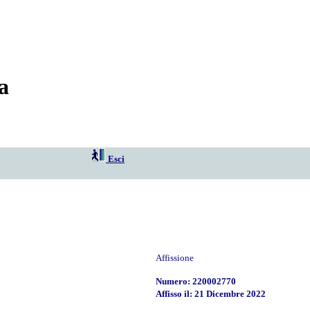
a
Esci
Affissione
Numero: 220002770
Affisso il: 21 Dicembre 2022