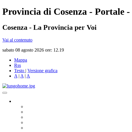
Provincia di Cosenza - Portale -
Cosenza - La Provincia per Voi
Vai al contenuto
sabato 08 agosto 2026 ore: 12.19
Mappa
Rss
Testo
|
Versione grafica
A
|
A
|
A
Governo
Presidente
Consiglio Provinciale
Consiglieri Delegati
Assemblea dei Sindaci
Commissioni Consiliari