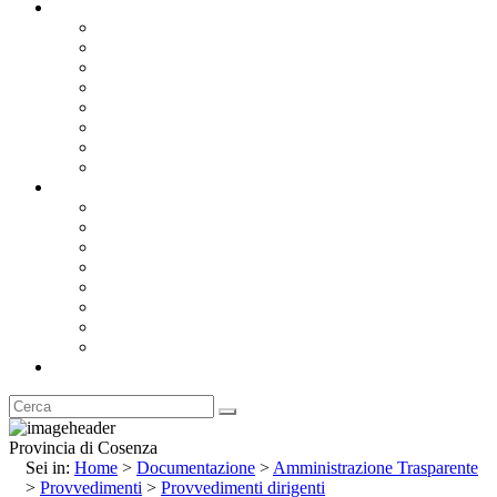
Documentazione
Albo Pretorio OnLine
Bandi e Avvisi di Gara
Concorsi e ricerca personale
Bilanci
Amministrazione Trasparente
Statuto
Regolamenti
Provincia
Stemma e Gonfalone
Palazzo della Provincia
Le Sedi della Provincia
Territorio
I Comuni
Enti e Istituzioni
Rubrica
Provincia di Cosenza
Sei in:
Home
>
Documentazione
>
Amministrazione Trasparente
>
Provvedimenti
>
Provvedimenti dirigenti