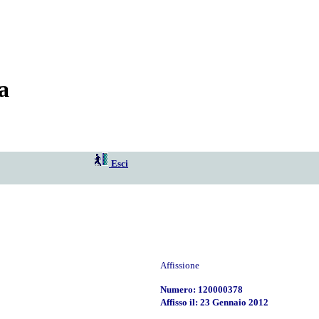
a
Esci
Affissione
Numero: 120000378
Affisso il: 23 Gennaio 2012