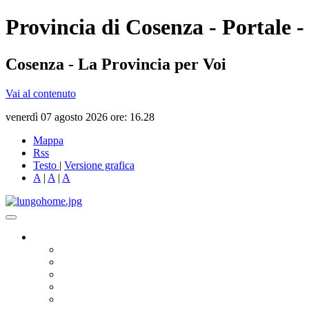
Provincia di Cosenza - Portale -
Cosenza - La Provincia per Voi
Vai al contenuto
venerdì 07 agosto 2026 ore: 16.28
Mappa
Rss
Testo
|
Versione grafica
A
|
A
|
A
Governo
Presidente
Consiglio Provinciale
Consiglieri Delegati
Assemblea dei Sindaci
Commissioni Consiliari