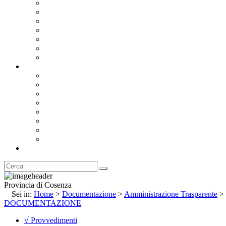
Bandi e Avvisi di Gara
Concorsi e ricerca personale
Bilanci
Amministrazione Trasparente
Statuto
Regolamenti
Provincia
Stemma e Gonfalone
Palazzo della Provincia
Le Sedi della Provincia
Territorio
I Comuni
Enti e Istituzioni
Rubrica
Provincia di Cosenza
Sei in:
Home
>
Documentazione
>
Amministrazione Trasparente
>
DOCUMENTAZIONE
√ Provvedimenti