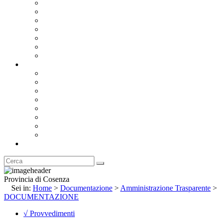
Bandi e Avvisi di Gara
Concorsi e ricerca personale
Bilanci
Amministrazione Trasparente
Statuto
Regolamenti
Provincia
Stemma e Gonfalone
Palazzo della Provincia
Le Sedi della Provincia
Territorio
I Comuni
Enti e Istituzioni
Rubrica
Provincia di Cosenza
Sei in:
Home
>
Documentazione
>
Amministrazione Trasparente
>
DOCUMENTAZIONE
√ Provvedimenti