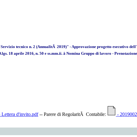
l Servizio tecnico n. 2 (AnnualitÃ 2019)" - Approvazione progetto esecutivo del
del D.lgs. 18 aprile 2016, n. 50 e ss.mm.ii. â Nomina Gruppo di lavoro - Prenotaz
 Lettera d'invito.pdf
-- Parere di RegolaritÃ Contabile:
- 2019002