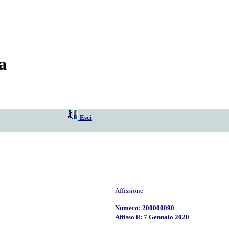
a
Esci
Affissione
Numero: 200000090
Affisso il: 7 Gennaio 2020