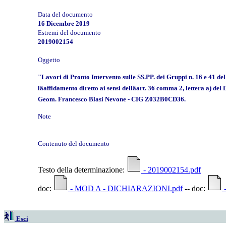
Data del documento
16 Dicembre 2019
Estremi del documento
2019002154
Oggetto
"Lavori di Pronto Intervento sulle SS.PP. dei Gruppi n. 16 e 41 de
lâaffidamento diretto ai sensi dellâart. 36 comma 2, lettera a) 
Geom. Francesco Blasi Nevone - CIG Z032B0CD36.
Note
Contenuto del documento
Testo della determinazione:
- 2019002154.pdf
doc:
- MOD A - DICHIARAZIONI.pdf
-- doc:
-
Esci