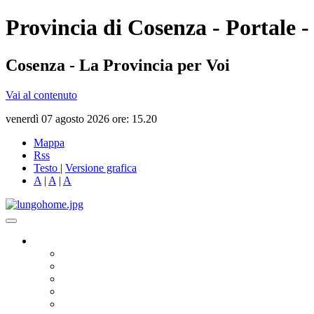
Provincia di Cosenza - Portale -
Cosenza - La Provincia per Voi
Vai al contenuto
venerdì 07 agosto 2026 ore: 15.20
Mappa
Rss
Testo
|
Versione grafica
A
|
A
|
A
Governo
Presidente
Consiglio Provinciale
Consiglieri Delegati
Assemblea dei Sindaci
Commissioni Consiliari