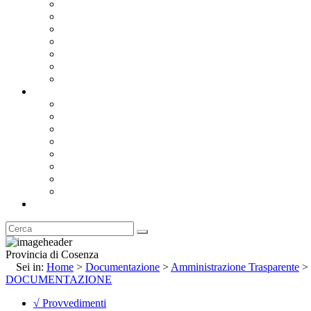
Bandi e Avvisi di Gara
Concorsi e ricerca personale
Bilanci
Amministrazione Trasparente
Statuto
Regolamenti
Provincia
Stemma e Gonfalone
Palazzo della Provincia
Le Sedi della Provincia
Territorio
I Comuni
Enti e Istituzioni
Rubrica
Provincia di Cosenza
Sei in:
Home
>
Documentazione
>
Amministrazione Trasparente
>
DOCUMENTAZIONE
√ Provvedimenti