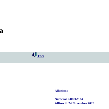
a
Esci
Affissione
Numero: 230002524
Affisso il: 24 Novembre 2023