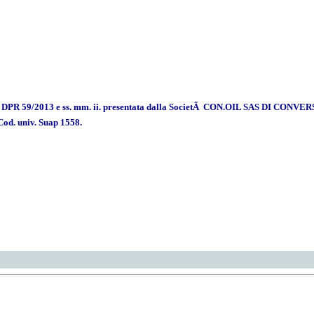
al DPR 59/2013 e ss. mm. ii. presentata dalla SocietÃ CON.OIL SAS DI CONV
 Cod. univ. Suap 1558.