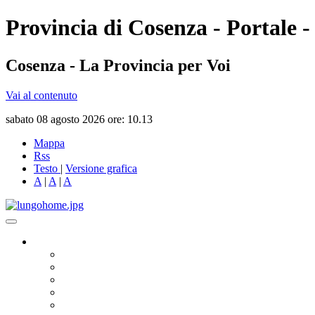
Provincia di Cosenza - Portale -
Cosenza - La Provincia per Voi
Vai al contenuto
sabato 08 agosto 2026 ore: 10.13
Mappa
Rss
Testo
|
Versione grafica
A
|
A
|
A
Governo
Presidente
Consiglio Provinciale
Consiglieri Delegati
Assemblea dei Sindaci
Commissioni Consiliari