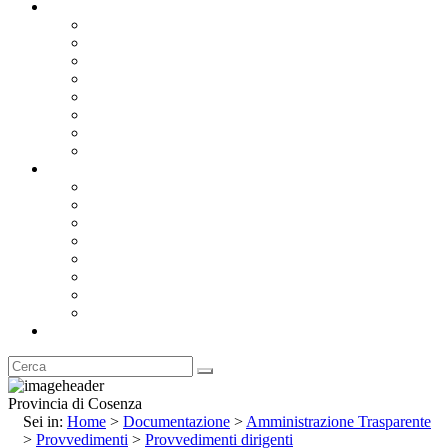
Documentazione
Albo Pretorio OnLine
Bandi e Avvisi di Gara
Concorsi e ricerca personale
Bilanci
Amministrazione Trasparente
Statuto
Regolamenti
Provincia
Stemma e Gonfalone
Palazzo della Provincia
Le Sedi della Provincia
Territorio
I Comuni
Enti e Istituzioni
Rubrica
Provincia di Cosenza
Sei in:
Home
>
Documentazione
>
Amministrazione Trasparente
>
Provvedimenti
>
Provvedimenti dirigenti