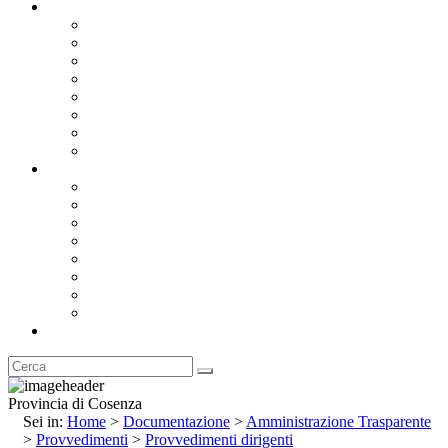
Documentazione
Albo Pretorio OnLine
Bandi e Avvisi di Gara
Concorsi e ricerca personale
Bilanci
Amministrazione Trasparente
Statuto
Regolamenti
Provincia
Stemma e Gonfalone
Palazzo della Provincia
Le Sedi della Provincia
Territorio
I Comuni
Enti e Istituzioni
Rubrica
Provincia di Cosenza
Sei in:
Home
>
Documentazione
>
Amministrazione Trasparente
>
Provvedimenti
>
Provvedimenti dirigenti