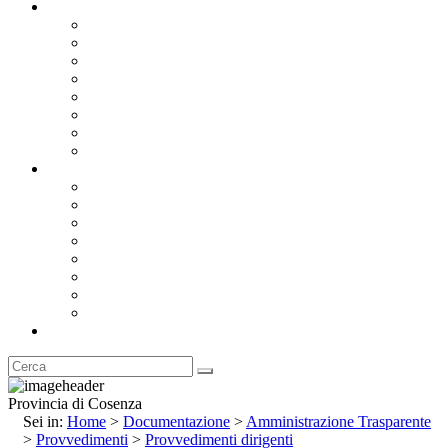
Documentazione
Albo Pretorio OnLine
Bandi e Avvisi di Gara
Concorsi e ricerca personale
Bilanci
Amministrazione Trasparente
Statuto
Regolamenti
Provincia
Stemma e Gonfalone
Palazzo della Provincia
Le Sedi della Provincia
Territorio
I Comuni
Enti e Istituzioni
Rubrica
Provincia di Cosenza
Sei in:
Home
>
Documentazione
>
Amministrazione Trasparente
>
Provvedimenti
>
Provvedimenti dirigenti