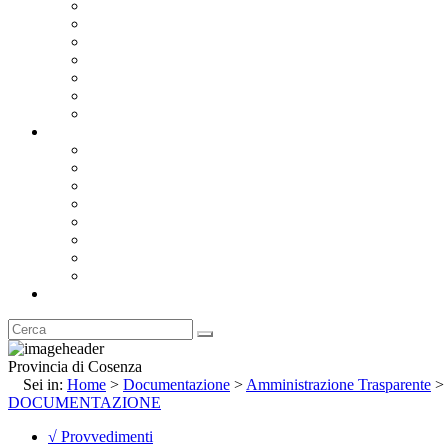
Bandi e Avvisi di Gara
Concorsi e ricerca personale
Bilanci
Amministrazione Trasparente
Statuto
Regolamenti
Provincia
Stemma e Gonfalone
Palazzo della Provincia
Le Sedi della Provincia
Territorio
I Comuni
Enti e Istituzioni
Rubrica
Provincia di Cosenza
Sei in:
Home
>
Documentazione
>
Amministrazione Trasparente
>
DOCUMENTAZIONE
√ Provvedimenti