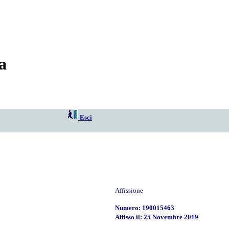
a
Esci
Affissione
Numero: 190015463
Affisso il: 25 Novembre 2019