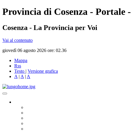
Provincia di Cosenza - Portale -
Cosenza - La Provincia per Voi
Vai al contenuto
giovedì 06 agosto 2026 ore: 02.36
Mappa
Rss
Testo
|
Versione grafica
A
|
A
|
A
Governo
Presidente
Consiglio Provinciale
Consiglieri Delegati
Assemblea dei Sindaci
Commissioni Consiliari