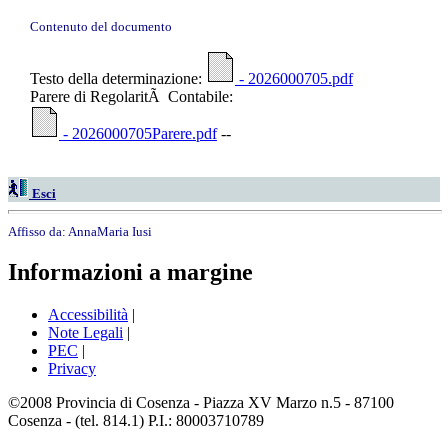
Contenuto del documento
Testo della determinazione:
- 2026000705.pdf
Parere di RegolaritÃ Contabile:
- 2026000705Parere.pdf
--
Esci
Affisso da:
AnnaMaria Iusi
Informazioni a margine
Accessibilità
|
Note Legali
|
PEC
|
Privacy
©2008 Provincia di Cosenza - Piazza XV Marzo n.5 - 87100
Cosenza - (tel. 814.1) P.I.: 80003710789