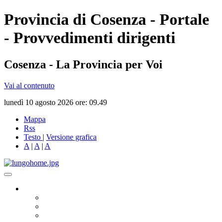
Provincia di Cosenza - Portale
- Provvedimenti dirigenti
Cosenza - La Provincia per Voi
Vai al contenuto
lunedì 10 agosto 2026 ore: 09.49
Mappa
Rss
Testo
|
Versione grafica
A
|
A
|
A
Governo
Presidente
Consiglio Provinciale
Consiglieri Delegati