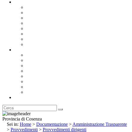
Documentazione
Albo Pretorio OnLine
Bandi e Avvisi di Gara
Concorsi e ricerca personale
Bilanci
Amministrazione Trasparente
Statuto
Regolamenti
Provincia
Stemma e Gonfalone
Palazzo della Provincia
Le Sedi della Provincia
Territorio
I Comuni
Enti e Istituzioni
Rubrica
Provincia di Cosenza
Sei in:
Home
>
Documentazione
>
Amministrazione Trasparente
>
Provvedimenti
>
Provvedimenti dirigenti