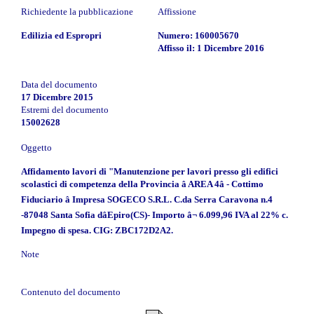
Richiedente la pubblicazione
Affissione
Edilizia ed Espropri
Numero: 160005670
Affisso il: 1 Dicembre 2016
Data del documento
17 Dicembre 2015
Estremi del documento
15002628
Oggetto
Affidamento lavori di "Manutenzione per lavori presso gli edifici
scolastici di competenza della Provincia â AREA 4â - Cottimo
Fiduciario â Impresa SOGECO S.R.L. C.da Serra Caravona n.4
-87048 Santa Sofia dâEpiro(CS)- Importo â¬ 6.099,96 IVA al 22% c.
Impegno di spesa. CIG: ZBC172D2A2.
Note
Contenuto del documento