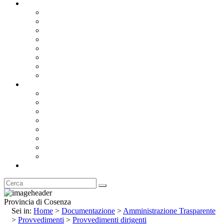
Documentazione
Albo Pretorio OnLine
Bandi e Avvisi di Gara
Concorsi e ricerca personale
Bilanci
Amministrazione Trasparente
Statuto
Regolamenti
Provincia
Stemma e Gonfalone
Palazzo della Provincia
Le Sedi della Provincia
Territorio
I Comuni
Enti e Istituzioni
Rubrica
Provincia di Cosenza
Sei in:
Home
>
Documentazione
>
Amministrazione Trasparente
>
Provvedimenti
>
Provvedimenti dirigenti