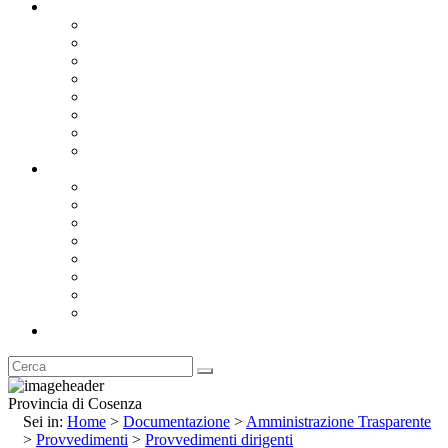
Documentazione
Albo Pretorio OnLine
Bandi e Avvisi di Gara
Concorsi e ricerca personale
Bilanci
Amministrazione Trasparente
Statuto
Regolamenti
Provincia
Stemma e Gonfalone
Palazzo della Provincia
Le Sedi della Provincia
Territorio
I Comuni
Enti e Istituzioni
Rubrica
Provincia di Cosenza
Sei in:
Home
>
Documentazione
>
Amministrazione Trasparente
>
Provvedimenti
>
Provvedimenti dirigenti