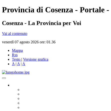
Provincia di Cosenza - Portale -
Cosenza - La Provincia per Voi
Vai al contenuto
venerdì 07 agosto 2026 ore: 01.36
Mappa
Rss
Testo
|
Versione grafica
A
|
A
|
A
Governo
Presidente
Consiglio Provinciale
Consiglieri Delegati
Assemblea dei Sindaci
Commissioni Consiliari