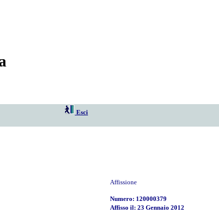
a
Esci
Affissione
Numero: 120000379
Affisso il: 23 Gennaio 2012