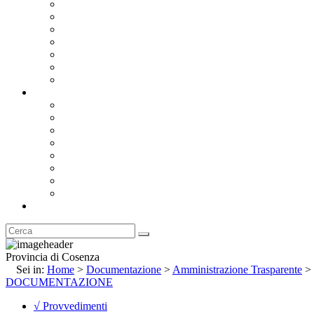
Bandi e Avvisi di Gara
Concorsi e ricerca personale
Bilanci
Amministrazione Trasparente
Statuto
Regolamenti
Provincia
Stemma e Gonfalone
Palazzo della Provincia
Le Sedi della Provincia
Territorio
I Comuni
Enti e Istituzioni
Rubrica
Provincia di Cosenza
Sei in:
Home
>
Documentazione
>
Amministrazione Trasparente
>
DOCUMENTAZIONE
√ Provvedimenti