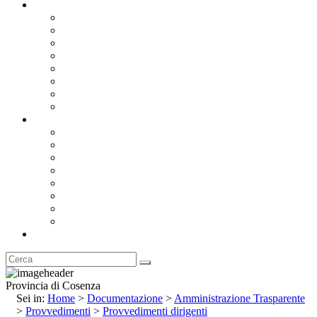
Documentazione
Albo Pretorio OnLine
Bandi e Avvisi di Gara
Concorsi e ricerca personale
Bilanci
Amministrazione Trasparente
Statuto
Regolamenti
Provincia
Stemma e Gonfalone
Palazzo della Provincia
Le Sedi della Provincia
Territorio
I Comuni
Enti e Istituzioni
Rubrica
Provincia di Cosenza
Sei in:
Home
>
Documentazione
>
Amministrazione Trasparente
>
Provvedimenti
>
Provvedimenti dirigenti