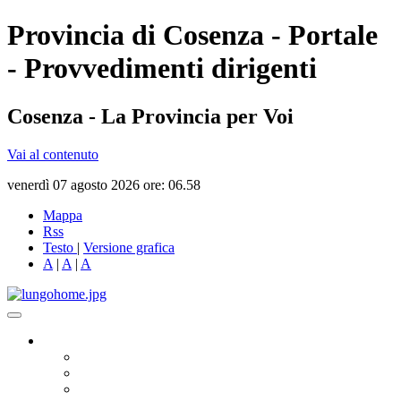
Provincia di Cosenza - Portale
- Provvedimenti dirigenti
Cosenza - La Provincia per Voi
Vai al contenuto
venerdì 07 agosto 2026 ore: 06.58
Mappa
Rss
Testo
|
Versione grafica
A
|
A
|
A
Governo
Presidente
Consiglio Provinciale
Consiglieri Delegati