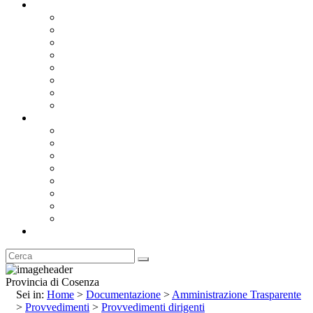
Documentazione
Albo Pretorio OnLine
Bandi e Avvisi di Gara
Concorsi e ricerca personale
Bilanci
Amministrazione Trasparente
Statuto
Regolamenti
Provincia
Stemma e Gonfalone
Palazzo della Provincia
Le Sedi della Provincia
Territorio
I Comuni
Enti e Istituzioni
Rubrica
Provincia di Cosenza
Sei in:
Home
>
Documentazione
>
Amministrazione Trasparente
>
Provvedimenti
>
Provvedimenti dirigenti