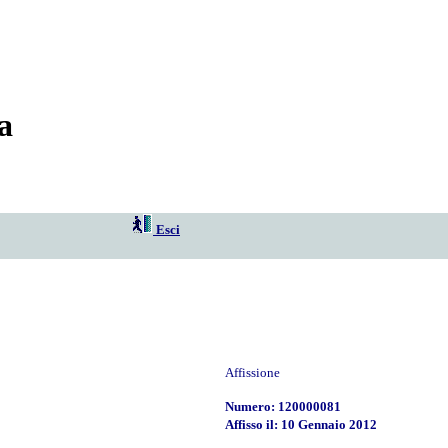
a
Esci
Affissione
Numero: 120000081
Affisso il: 10 Gennaio 2012