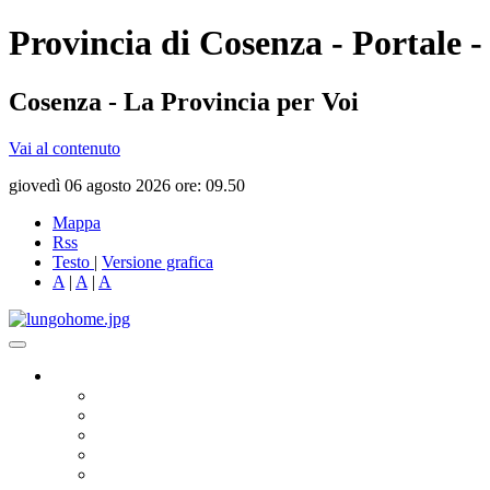
Provincia di Cosenza - Portale -
Cosenza - La Provincia per Voi
Vai al contenuto
giovedì 06 agosto 2026 ore: 09.50
Mappa
Rss
Testo
|
Versione grafica
A
|
A
|
A
Governo
Presidente
Consiglio Provinciale
Consiglieri Delegati
Assemblea dei Sindaci
Commissioni Consiliari