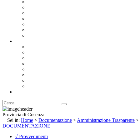
Bandi e Avvisi di Gara
Concorsi e ricerca personale
Bilanci
Amministrazione Trasparente
Statuto
Regolamenti
Provincia
Stemma e Gonfalone
Palazzo della Provincia
Le Sedi della Provincia
Territorio
I Comuni
Enti e Istituzioni
Rubrica
Provincia di Cosenza
Sei in:
Home
>
Documentazione
>
Amministrazione Trasparente
>
DOCUMENTAZIONE
√ Provvedimenti