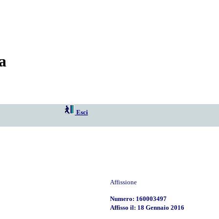
a
Esci
Affissione
Numero: 160003497
Affisso il: 18 Gennaio 2016