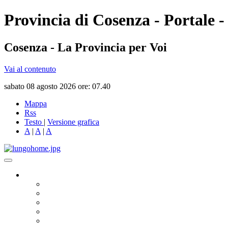
Provincia di Cosenza - Portale -
Cosenza - La Provincia per Voi
Vai al contenuto
sabato 08 agosto 2026 ore: 07.40
Mappa
Rss
Testo
|
Versione grafica
A
|
A
|
A
Governo
Presidente
Consiglio Provinciale
Consiglieri Delegati
Assemblea dei Sindaci
Commissioni Consiliari