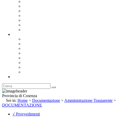
Bandi e Avvisi di Gara
Concorsi e ricerca personale
Bilanci
Amministrazione Trasparente
Statuto
Regolamenti
Provincia
Stemma e Gonfalone
Palazzo della Provincia
Le Sedi della Provincia
Territorio
I Comuni
Enti e Istituzioni
Rubrica
Provincia di Cosenza
Sei in:
Home
>
Documentazione
>
Amministrazione Trasparente
>
DOCUMENTAZIONE
√ Provvedimenti