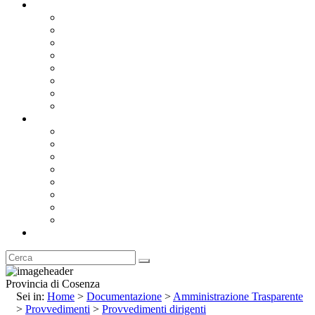
Documentazione
Albo Pretorio OnLine
Bandi e Avvisi di Gara
Concorsi e ricerca personale
Bilanci
Amministrazione Trasparente
Statuto
Regolamenti
Provincia
Stemma e Gonfalone
Palazzo della Provincia
Le Sedi della Provincia
Territorio
I Comuni
Enti e Istituzioni
Rubrica
Provincia di Cosenza
Sei in:
Home
>
Documentazione
>
Amministrazione Trasparente
>
Provvedimenti
>
Provvedimenti dirigenti