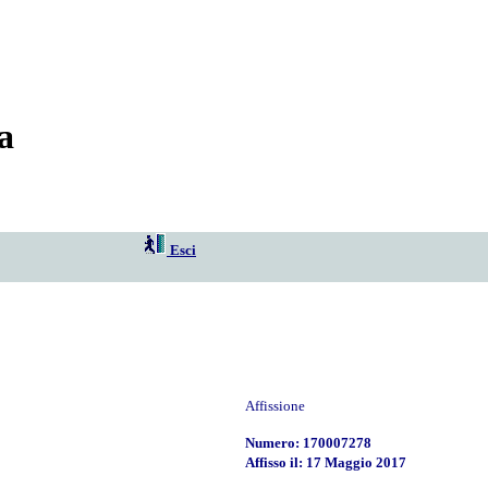
a
Esci
Affissione
Numero: 170007278
Affisso il: 17 Maggio 2017