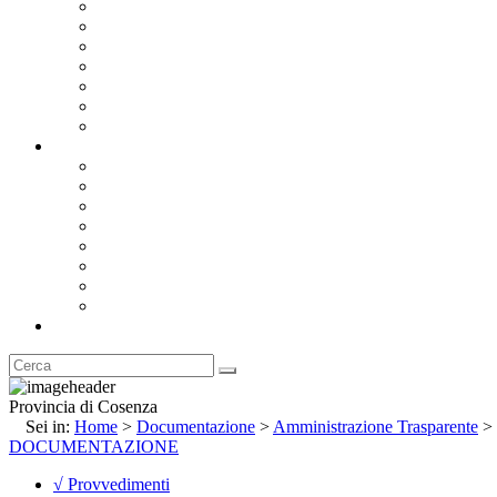
Bandi e Avvisi di Gara
Concorsi e ricerca personale
Bilanci
Amministrazione Trasparente
Statuto
Regolamenti
Provincia
Stemma e Gonfalone
Palazzo della Provincia
Le Sedi della Provincia
Territorio
I Comuni
Enti e Istituzioni
Rubrica
Provincia di Cosenza
Sei in:
Home
>
Documentazione
>
Amministrazione Trasparente
>
DOCUMENTAZIONE
√ Provvedimenti