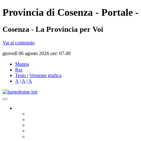
Provincia di Cosenza - Portale -
Cosenza - La Provincia per Voi
Vai al contenuto
giovedì 06 agosto 2026 ore: 07.49
Mappa
Rss
Testo
|
Versione grafica
A
|
A
|
A
Governo
Presidente
Consiglio Provinciale
Consiglieri Delegati
Assemblea dei Sindaci
Commissioni Consiliari