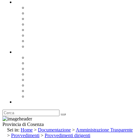
Documentazione
Albo Pretorio OnLine
Bandi e Avvisi di Gara
Concorsi e ricerca personale
Bilanci
Amministrazione Trasparente
Statuto
Regolamenti
Provincia
Stemma e Gonfalone
Palazzo della Provincia
Le Sedi della Provincia
Territorio
I Comuni
Enti e Istituzioni
Rubrica
Provincia di Cosenza
Sei in:
Home
>
Documentazione
>
Amministrazione Trasparente
>
Provvedimenti
>
Provvedimenti dirigenti