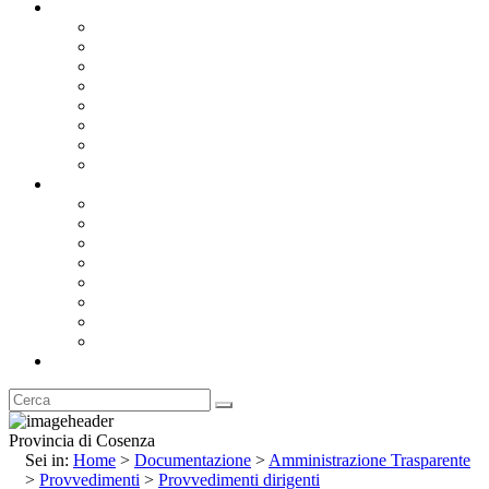
Documentazione
Albo Pretorio OnLine
Bandi e Avvisi di Gara
Concorsi e ricerca personale
Bilanci
Amministrazione Trasparente
Statuto
Regolamenti
Provincia
Stemma e Gonfalone
Palazzo della Provincia
Le Sedi della Provincia
Territorio
I Comuni
Enti e Istituzioni
Rubrica
Provincia di Cosenza
Sei in:
Home
>
Documentazione
>
Amministrazione Trasparente
>
Provvedimenti
>
Provvedimenti dirigenti