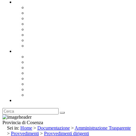
Documentazione
Albo Pretorio OnLine
Bandi e Avvisi di Gara
Concorsi e ricerca personale
Bilanci
Amministrazione Trasparente
Statuto
Regolamenti
Provincia
Stemma e Gonfalone
Palazzo della Provincia
Le Sedi della Provincia
Territorio
I Comuni
Enti e Istituzioni
Rubrica
Provincia di Cosenza
Sei in:
Home
>
Documentazione
>
Amministrazione Trasparente
>
Provvedimenti
>
Provvedimenti dirigenti