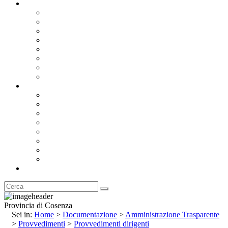
Documentazione
Albo Pretorio OnLine
Bandi e Avvisi di Gara
Concorsi e ricerca personale
Bilanci
Amministrazione Trasparente
Statuto
Regolamenti
Provincia
Stemma e Gonfalone
Palazzo della Provincia
Le Sedi della Provincia
Territorio
I Comuni
Enti e Istituzioni
Rubrica
Provincia di Cosenza
Sei in:
Home
>
Documentazione
>
Amministrazione Trasparente
>
Provvedimenti
>
Provvedimenti dirigenti