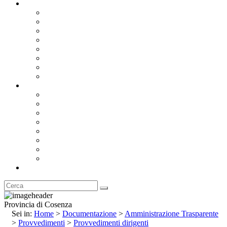
Documentazione
Albo Pretorio OnLine
Bandi e Avvisi di Gara
Concorsi e ricerca personale
Bilanci
Amministrazione Trasparente
Statuto
Regolamenti
Provincia
Stemma e Gonfalone
Palazzo della Provincia
Le Sedi della Provincia
Territorio
I Comuni
Enti e Istituzioni
Rubrica
Provincia di Cosenza
Sei in:
Home
>
Documentazione
>
Amministrazione Trasparente
>
Provvedimenti
>
Provvedimenti dirigenti