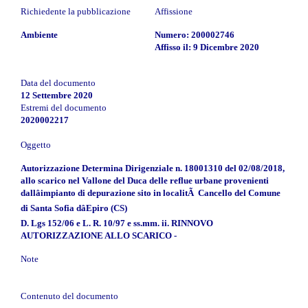
Richiedente la pubblicazione
Affissione
Ambiente
Numero: 200002746
Affisso il: 9 Dicembre 2020
Data del documento
12 Settembre 2020
Estremi del documento
2020002217
Oggetto
Autorizzazione Determina Dirigenziale n. 18001310 del 02/08/2018,
allo scarico nel Vallone del Duca delle reflue urbane provenienti
dallâimpianto di depurazione sito in localitÃ Cancello del Comune
di Santa Sofia dâEpiro (CS)
D. Lgs 152/06 e L. R. 10/97 e ss.mm. ii. RINNOVO
AUTORIZZAZIONE ALLO SCARICO -
Note
Contenuto del documento