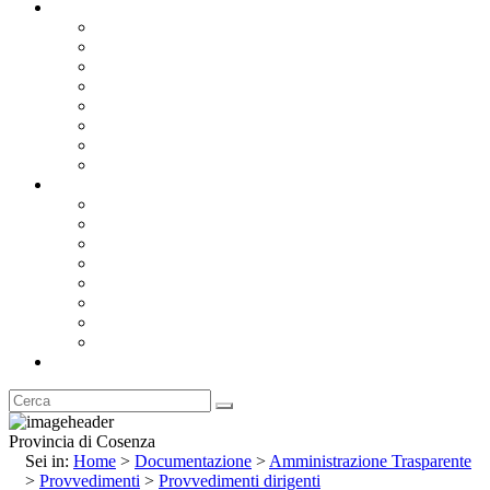
Documentazione
Albo Pretorio OnLine
Bandi e Avvisi di Gara
Concorsi e ricerca personale
Bilanci
Amministrazione Trasparente
Statuto
Regolamenti
Provincia
Stemma e Gonfalone
Palazzo della Provincia
Le Sedi della Provincia
Territorio
I Comuni
Enti e Istituzioni
Rubrica
Provincia di Cosenza
Sei in:
Home
>
Documentazione
>
Amministrazione Trasparente
>
Provvedimenti
>
Provvedimenti dirigenti