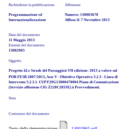
Richiedente la pubblicazione
Affissione
Programmazione ed
Numero: 130003678
Internazionalizzazione
Affisso il: 7 Novembre 2013
Data del documento
11 Maggio 2013
Estremi del documento
13002965
Oggetto
Progetto âLe Strade del Paesaggioâ VII edizione- 2013 a valere sul
POR FESR 2007/2013, Asse V - Obiettivo Operativo 5.2.3 - Linea di
Intervento 5.2.3.1. CUP F29G13000470004 Piano di Comunicazione
(Servizio affissione CIG Z220C2855E) â Provvedimenti.
Note
Contenuto del documento
Testo della determinazione:
- 13002965.pdf