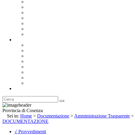
Bandi e Avvisi di Gara
Concorsi e ricerca personale
Bilanci
Amministrazione Trasparente
Statuto
Regolamenti
Provincia
Stemma e Gonfalone
Palazzo della Provincia
Le Sedi della Provincia
Territorio
I Comuni
Enti e Istituzioni
Rubrica
Provincia di Cosenza
Sei in:
Home
>
Documentazione
>
Amministrazione Trasparente
>
DOCUMENTAZIONE
√ Provvedimenti