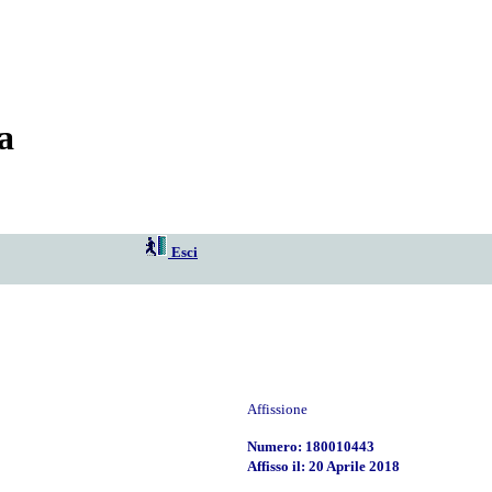
a
Esci
Affissione
Numero: 180010443
Affisso il: 20 Aprile 2018