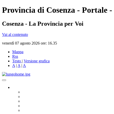
Provincia di Cosenza - Portale -
Cosenza - La Provincia per Voi
Vai al contenuto
venerdì 07 agosto 2026 ore: 16.35
Mappa
Rss
Testo
|
Versione grafica
A
|
A
|
A
Governo
Presidente
Consiglio Provinciale
Consiglieri Delegati
Assemblea dei Sindaci
Commissioni Consiliari