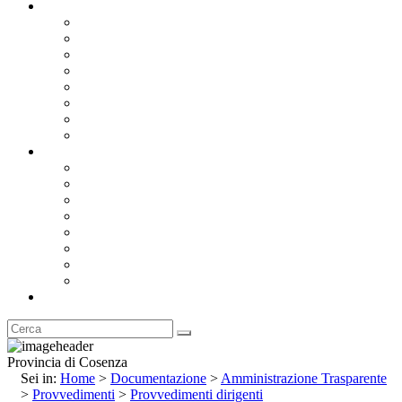
Documentazione
Albo Pretorio OnLine
Bandi e Avvisi di Gara
Concorsi e ricerca personale
Bilanci
Amministrazione Trasparente
Statuto
Regolamenti
Provincia
Stemma e Gonfalone
Palazzo della Provincia
Le Sedi della Provincia
Territorio
I Comuni
Enti e Istituzioni
Rubrica
Provincia di Cosenza
Sei in:
Home
>
Documentazione
>
Amministrazione Trasparente
>
Provvedimenti
>
Provvedimenti dirigenti