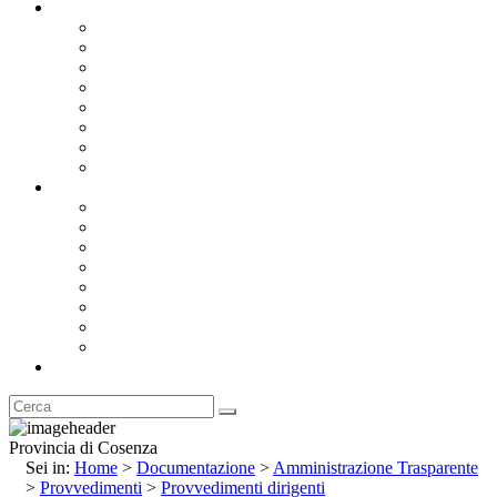
Documentazione
Albo Pretorio OnLine
Bandi e Avvisi di Gara
Concorsi e ricerca personale
Bilanci
Amministrazione Trasparente
Statuto
Regolamenti
Provincia
Stemma e Gonfalone
Palazzo della Provincia
Le Sedi della Provincia
Territorio
I Comuni
Enti e Istituzioni
Rubrica
Provincia di Cosenza
Sei in:
Home
>
Documentazione
>
Amministrazione Trasparente
>
Provvedimenti
>
Provvedimenti dirigenti