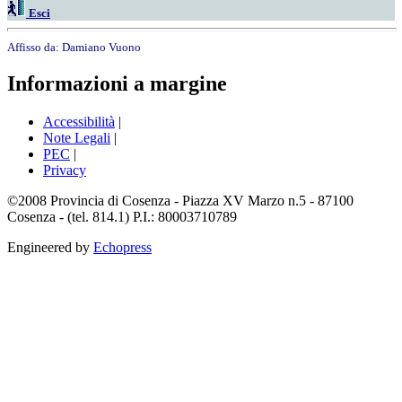
Esci
Affisso da:
Damiano Vuono
Informazioni a margine
Accessibilità
|
Note Legali
|
PEC
|
Privacy
©2008 Provincia di Cosenza - Piazza XV Marzo n.5 - 87100
Cosenza - (tel. 814.1) P.I.: 80003710789
Engineered by
Echopress