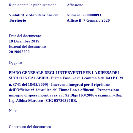
Richiedente la pubblicazione
Affissione
ViabilitÃ e Manutenzione del
Numero: 200000093
Territorio
Affisso il: 7 Gennaio 2020
Data del documento
19 Dicembre 2019
Estremi del documento
2019002200
Oggetto
PIANO GENERALE DEGLI INTERVENTI PER LA DIFESA DEL
SUOLO IN CALABRIA - Prima Fase - (art. 1 comma 6 dellâO.P.C.M.
n. 3741 del 18/02/2009) - Interventi integrati per il ripristino
dell'OfficiositÃ idraulica del Fiume Lao e affluenti - Prenotazione
impegno di spesa incentivi ex art. 92 Dlgs 163/2006 e ss.mm.ii. - Rup
Ing. Albina Marasco - CIG 05720327BB.
Note
Contenuto del documento