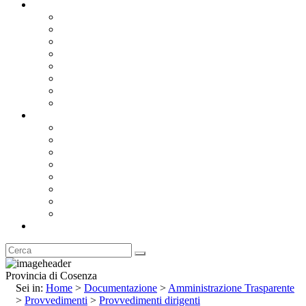
Documentazione
Albo Pretorio OnLine
Bandi e Avvisi di Gara
Concorsi e ricerca personale
Bilanci
Amministrazione Trasparente
Statuto
Regolamenti
Provincia
Stemma e Gonfalone
Palazzo della Provincia
Le Sedi della Provincia
Territorio
I Comuni
Enti e Istituzioni
Rubrica
Provincia di Cosenza
Sei in:
Home
>
Documentazione
>
Amministrazione Trasparente
>
Provvedimenti
>
Provvedimenti dirigenti