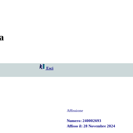
a
Esci
Affissione
Numero: 240002693
Affisso il: 28 Novembre 2024