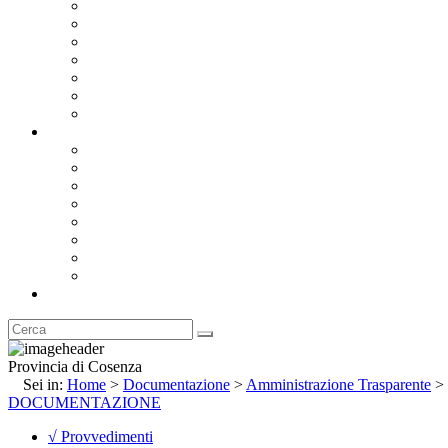
Bandi e Avvisi di Gara
Concorsi e ricerca personale
Bilanci
Amministrazione Trasparente
Statuto
Regolamenti
Provincia
Stemma e Gonfalone
Palazzo della Provincia
Le Sedi della Provincia
Territorio
I Comuni
Enti e Istituzioni
Rubrica
Provincia di Cosenza
Sei in:
Home
>
Documentazione
>
Amministrazione Trasparente
>
DOCUMENTAZIONE
√ Provvedimenti