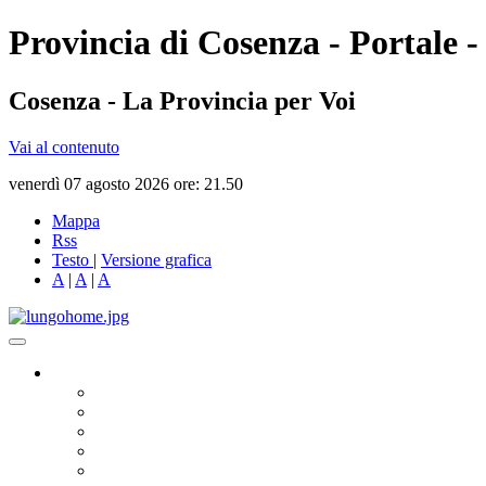
Provincia di Cosenza - Portale -
Cosenza - La Provincia per Voi
Vai al contenuto
venerdì 07 agosto 2026 ore: 21.50
Mappa
Rss
Testo
|
Versione grafica
A
|
A
|
A
Governo
Presidente
Consiglio Provinciale
Consiglieri Delegati
Assemblea dei Sindaci
Commissioni Consiliari