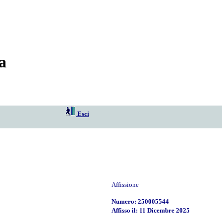
a
Esci
Affissione
Numero: 250005544
Affisso il: 11 Dicembre 2025