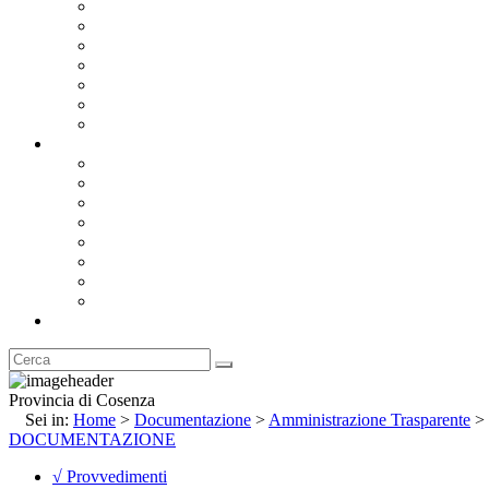
Bandi e Avvisi di Gara
Concorsi e ricerca personale
Bilanci
Amministrazione Trasparente
Statuto
Regolamenti
Provincia
Stemma e Gonfalone
Palazzo della Provincia
Le Sedi della Provincia
Territorio
I Comuni
Enti e Istituzioni
Rubrica
Provincia di Cosenza
Sei in:
Home
>
Documentazione
>
Amministrazione Trasparente
>
DOCUMENTAZIONE
√ Provvedimenti