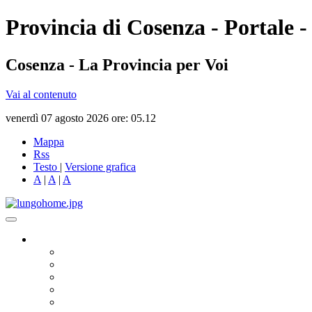
Provincia di Cosenza - Portale -
Cosenza - La Provincia per Voi
Vai al contenuto
venerdì 07 agosto 2026 ore: 05.12
Mappa
Rss
Testo
|
Versione grafica
A
|
A
|
A
Governo
Presidente
Consiglio Provinciale
Consiglieri Delegati
Assemblea dei Sindaci
Commissioni Consiliari