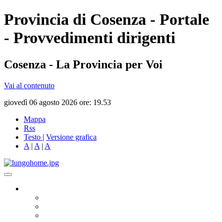
Provincia di Cosenza - Portale
- Provvedimenti dirigenti
Cosenza - La Provincia per Voi
Vai al contenuto
giovedì 06 agosto 2026 ore: 19.53
Mappa
Rss
Testo
|
Versione grafica
A
|
A
|
A
Governo
Presidente
Consiglio Provinciale
Consiglieri Delegati