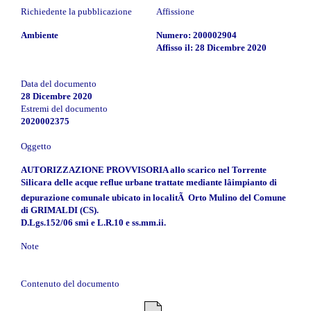
Richiedente la pubblicazione
Affissione
Ambiente
Numero: 200002904
Affisso il: 28 Dicembre 2020
Data del documento
28 Dicembre 2020
Estremi del documento
2020002375
Oggetto
AUTORIZZAZIONE PROVVISORIA allo scarico nel Torrente
Silicara delle acque reflue urbane trattate mediante lâimpianto di
depurazione comunale ubicato in localitÃ Orto Mulino del Comune
di GRIMALDI (CS).
D.Lgs.152/06 smi e L.R.10 e ss.mm.ii.
Note
Contenuto del documento