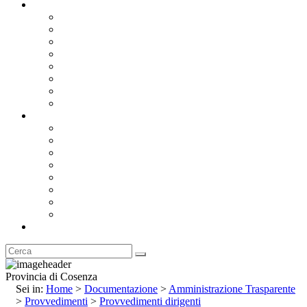
Documentazione
Albo Pretorio OnLine
Bandi e Avvisi di Gara
Concorsi e ricerca personale
Bilanci
Amministrazione Trasparente
Statuto
Regolamenti
Provincia
Stemma e Gonfalone
Palazzo della Provincia
Le Sedi della Provincia
Territorio
I Comuni
Enti e Istituzioni
Rubrica
Provincia di Cosenza
Sei in:
Home
>
Documentazione
>
Amministrazione Trasparente
>
Provvedimenti
>
Provvedimenti dirigenti