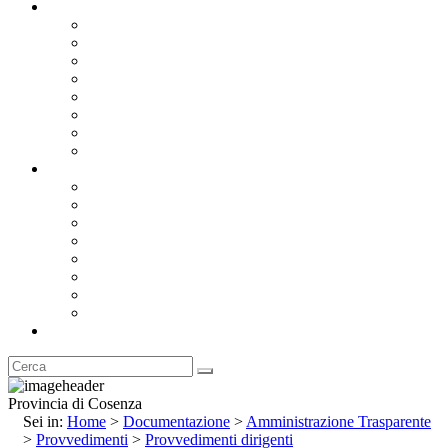
Documentazione
Albo Pretorio OnLine
Bandi e Avvisi di Gara
Concorsi e ricerca personale
Bilanci
Amministrazione Trasparente
Statuto
Regolamenti
Provincia
Stemma e Gonfalone
Palazzo della Provincia
Le Sedi della Provincia
Territorio
I Comuni
Enti e Istituzioni
Rubrica
Provincia di Cosenza
Sei in:
Home
>
Documentazione
>
Amministrazione Trasparente
>
Provvedimenti
>
Provvedimenti dirigenti