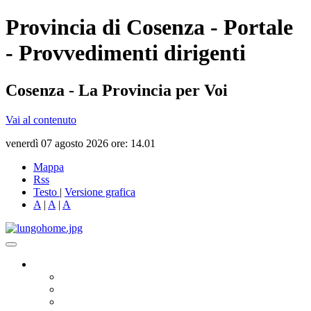
Provincia di Cosenza - Portale
- Provvedimenti dirigenti
Cosenza - La Provincia per Voi
Vai al contenuto
venerdì 07 agosto 2026 ore: 14.01
Mappa
Rss
Testo
|
Versione grafica
A
|
A
|
A
Governo
Presidente
Consiglio Provinciale
Consiglieri Delegati