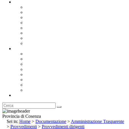
Documentazione
Albo Pretorio OnLine
Bandi e Avvisi di Gara
Concorsi e ricerca personale
Bilanci
Amministrazione Trasparente
Statuto
Regolamenti
Provincia
Stemma e Gonfalone
Palazzo della Provincia
Le Sedi della Provincia
Territorio
I Comuni
Enti e Istituzioni
Rubrica
Provincia di Cosenza
Sei in:
Home
>
Documentazione
>
Amministrazione Trasparente
>
Provvedimenti
>
Provvedimenti dirigenti