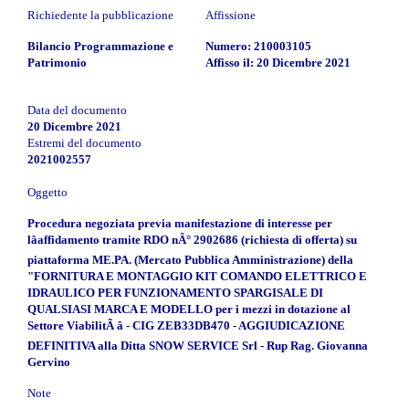
Richiedente la pubblicazione
Affissione
Bilancio Programmazione e
Numero: 210003105
Patrimonio
Affisso il: 20 Dicembre 2021
Data del documento
20 Dicembre 2021
Estremi del documento
2021002557
Oggetto
Procedura negoziata previa manifestazione di interesse per
lâaffidamento tramite RDO nÂ° 2902686 (richiesta di offerta) su
piattaforma ME.PA. (Mercato Pubblica Amministrazione) della
"FORNITURA E MONTAGGIO KIT COMANDO ELETTRICO E
IDRAULICO PER FUNZIONAMENTO SPARGISALE DI
QUALSIASI MARCA E MODELLO per i mezzi in dotazione al
Settore ViabilitÃ â - CIG ZEB33DB470 - AGGIUDICAZIONE
DEFINITIVA alla Ditta SNOW SERVICE Srl - Rup Rag. Giovanna
Gervino
Note