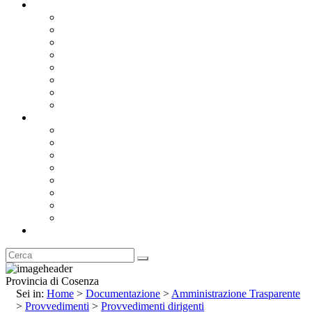
Documentazione
Albo Pretorio OnLine
Bandi e Avvisi di Gara
Concorsi e ricerca personale
Bilanci
Amministrazione Trasparente
Statuto
Regolamenti
Provincia
Stemma e Gonfalone
Palazzo della Provincia
Le Sedi della Provincia
Territorio
I Comuni
Enti e Istituzioni
Rubrica
Provincia di Cosenza
Sei in:
Home
>
Documentazione
>
Amministrazione Trasparente
>
Provvedimenti
>
Provvedimenti dirigenti